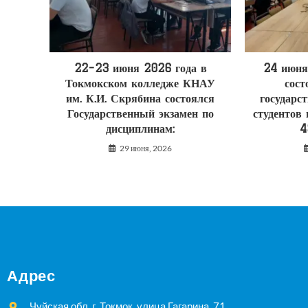
22–23 июня 2026 года в
24 июня
Токмокском колледже КНАУ
сост
им. К.И. Скрябина состоялся
государс
Государственный экзамен по
студентов
дисциплинам:
4
29 июня, 2026
Адрес
Чуйская обл.,г. Токмок, улица Гагарина, 71