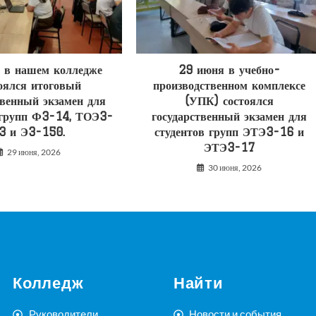
 в нашем колледже
29 июня в учебно-
оялся итоговый
производственном комплексе
твенный экзамен для
(УПК) состоялся
 групп Ф3-14, ТОЭ3-
государственный экзамен для
3 и Э3-150.
студентов групп ЭТЭ3-16 и
ЭТЭ3-17
29 июня, 2026
30 июня, 2026
Колледж
Найти
Руководители
Новости и события