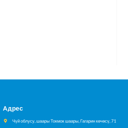
Адрес
Чүй облусу, шаары Токмок шаары, Гагарин көчөсү, 71