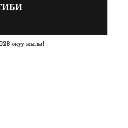
ТИБИ
26 окуу жылы!