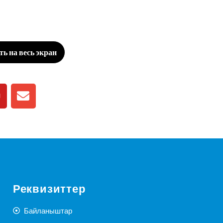
ь на весь экран
Реквизиттер
Байланыштар