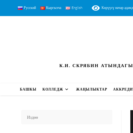
Русский
Кыргызча
English
Көрүүсү начар адамд
К.И. СКРЯБИН АТЫНДАГ
БАШКЫ
КОЛЛЕДЖ
ЖАҢЫЛЫКТАР
АККРЕДИ