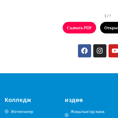
1 / ?
Скачать PDF
Открыт
Колледж
издөө
Жетекчилер
Жаңылыктар жана