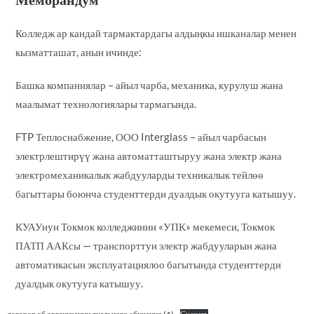
Колледж ар кандай тармактардагы алдыңкы ишканалар менен
кызматташат, анын ичинде:
Башка компаниялар – айыл чарба, механика, курулуш жана
маалымат технологиялары тармагында.
FTP Теплоснабжение, ООО Interglass – айыл чарбасын
электрлештирүү жана автоматташтыруу жана электр жана
электромеханикалык жабдууларды техникалык тейлөө
багыттары боюнча студенттерди дуалдык окутууга катышуу.
КУАУнун Токмок колледжинин «УПК» мекемеси, Токмок
ПАТП ААКсы — транспорттун электр жабдууларын жана
автоматикасын эксплуатациялоо багытында студенттерди
дуалдык окутууга катышуу.