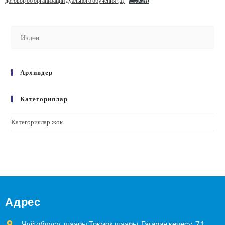
договор об организации дуального обучения (1)
Скачать
Архивдер
Категориялар
Категориялар жок
Адрес
Чүй облусу, шаары Токмок шаары, Гагарин көчөсү, 71